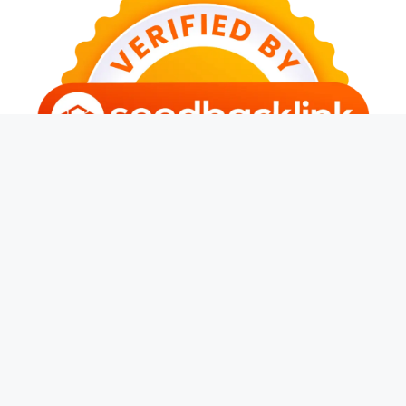
© 2026 Banjarwangi News
• Dibangun dengan
GeneratePress