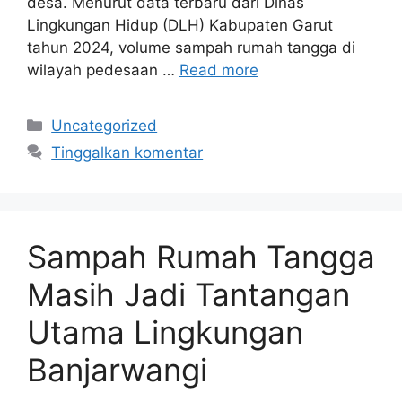
desa. Menurut data terbaru dari Dinas
Lingkungan Hidup (DLH) Kabupaten Garut
tahun 2024, volume sampah rumah tangga di
wilayah pedesaan …
Read more
Kategori
Uncategorized
Tinggalkan komentar
Sampah Rumah Tangga
Masih Jadi Tantangan
Utama Lingkungan
Banjarwangi