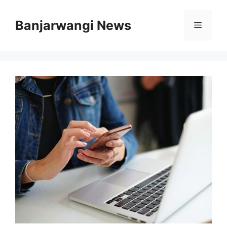
Langsung
ke
Banjarwangi News
Menu
isi