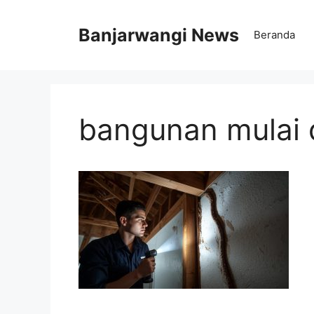
Langsung
ke
Banjarwangi News
Beranda
isi
bangunan mulai d