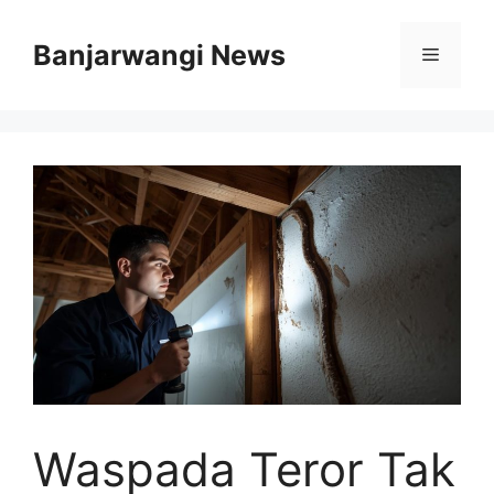
Langsung
ke
Banjarwangi News
Menu
isi
Waspada Teror Tak