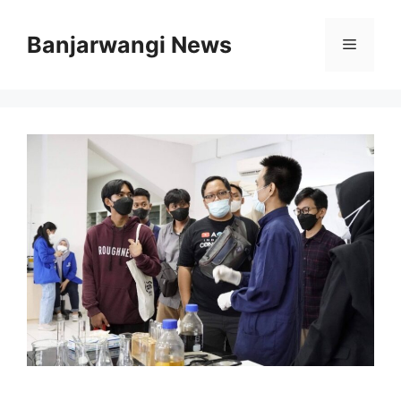
Langsung
ke
Banjarwangi News
Menu
isi