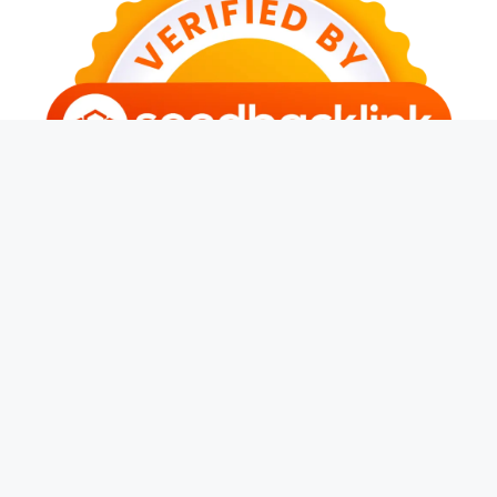
© 2026 Banjarwangi News
• Dibangun dengan
GeneratePress