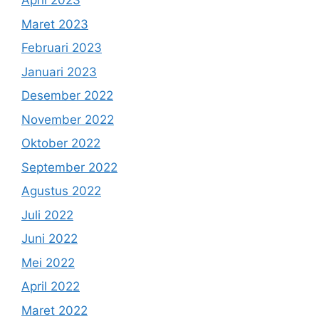
April 2023
Maret 2023
Februari 2023
Januari 2023
Desember 2022
November 2022
Oktober 2022
September 2022
Agustus 2022
Juli 2022
Juni 2022
Mei 2022
April 2022
Maret 2022