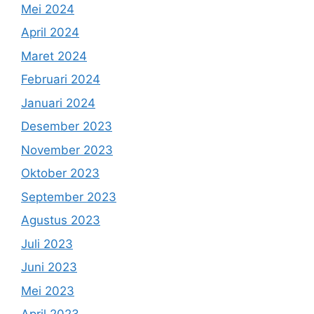
Mei 2024
April 2024
Maret 2024
Februari 2024
Januari 2024
Desember 2023
November 2023
Oktober 2023
September 2023
Agustus 2023
Juli 2023
Juni 2023
Mei 2023