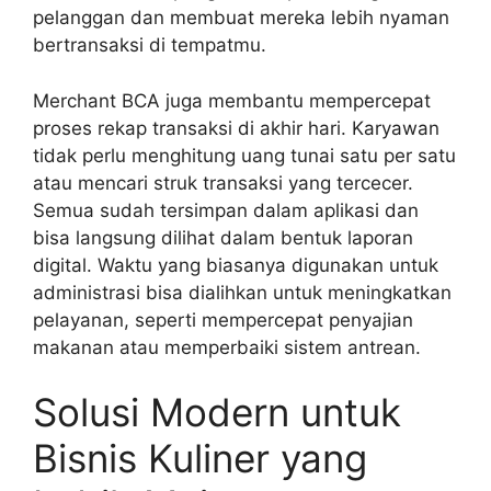
pelanggan dan membuat mereka lebih nyaman
bertransaksi di tempatmu.
Merchant BCA juga membantu mempercepat
proses rekap transaksi di akhir hari. Karyawan
tidak perlu menghitung uang tunai satu per satu
atau mencari struk transaksi yang tercecer.
Semua sudah tersimpan dalam aplikasi dan
bisa langsung dilihat dalam bentuk laporan
digital. Waktu yang biasanya digunakan untuk
administrasi bisa dialihkan untuk meningkatkan
pelayanan, seperti mempercepat penyajian
makanan atau memperbaiki sistem antrean.
Solusi Modern untuk
Bisnis Kuliner yang