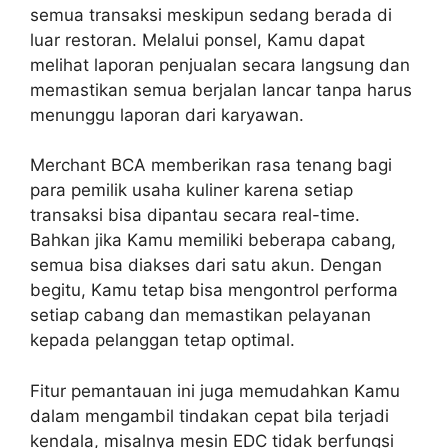
semua transaksi meskipun sedang berada di
luar restoran. Melalui ponsel, Kamu dapat
melihat laporan penjualan secara langsung dan
memastikan semua berjalan lancar tanpa harus
menunggu laporan dari karyawan.
Merchant BCA memberikan rasa tenang bagi
para pemilik usaha kuliner karena setiap
transaksi bisa dipantau secara real-time.
Bahkan jika Kamu memiliki beberapa cabang,
semua bisa diakses dari satu akun. Dengan
begitu, Kamu tetap bisa mengontrol performa
setiap cabang dan memastikan pelayanan
kepada pelanggan tetap optimal.
Fitur pemantauan ini juga memudahkan Kamu
dalam mengambil tindakan cepat bila terjadi
kendala, misalnya mesin EDC tidak berfungsi