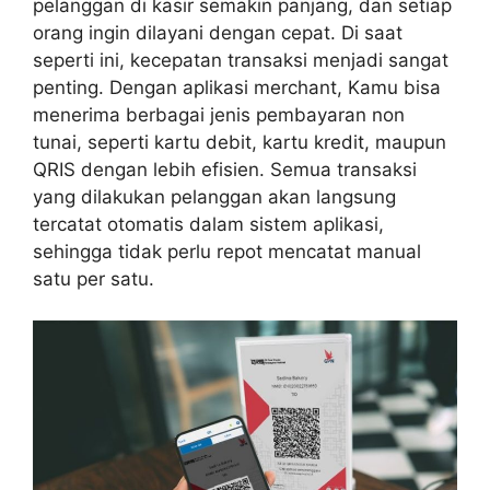
pelanggan di kasir semakin panjang, dan setiap
orang ingin dilayani dengan cepat. Di saat
seperti ini, kecepatan transaksi menjadi sangat
penting. Dengan aplikasi merchant, Kamu bisa
menerima berbagai jenis pembayaran non
tunai, seperti kartu debit, kartu kredit, maupun
QRIS dengan lebih efisien. Semua transaksi
yang dilakukan pelanggan akan langsung
tercatat otomatis dalam sistem aplikasi,
sehingga tidak perlu repot mencatat manual
satu per satu.