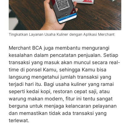
Tingkatkan Layanan Usaha Kuliner dengan Aplikasi Merchant
Merchant BCA juga membantu mengurangi
kesalahan dalam pencatatan penjualan. Setiap
transaksi yang masuk akan muncul secara real-
time di ponsel Kamu, sehingga Kamu bisa
langsung mengetahui jumlah transaksi yang
terjadi hari itu. Bagi usaha kuliner yang ramai
seperti kedai kopi, restoran cepat saji, atau
warung makan modern, fitur ini tentu sangat
berguna untuk menjaga kelancaran pelayanan
dan memastikan tidak ada transaksi yang
terlewat.