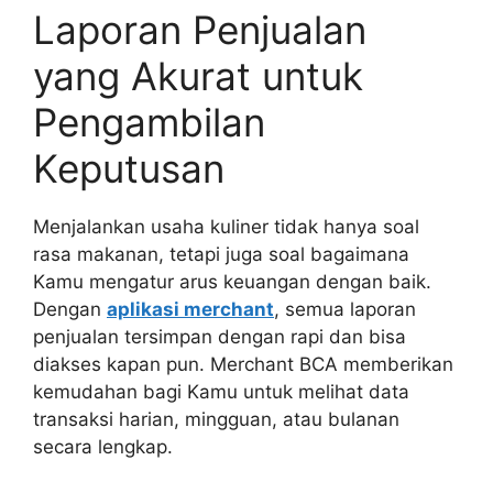
Laporan Penjualan
yang Akurat untuk
Pengambilan
Keputusan
Menjalankan usaha kuliner tidak hanya soal
rasa makanan, tetapi juga soal bagaimana
Kamu mengatur arus keuangan dengan baik.
Dengan
aplikasi merchant
, semua laporan
penjualan tersimpan dengan rapi dan bisa
diakses kapan pun. Merchant BCA memberikan
kemudahan bagi Kamu untuk melihat data
transaksi harian, mingguan, atau bulanan
secara lengkap.