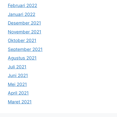
Februari 2022
Januari 2022
Desember 2021
November 2021
Oktober 2021
September 2021
Agustus 2021
Juli 2021
Juni 2021
Mei 2021
April 2021
Maret 2021