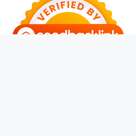
© 2026 Banjarwangi News
• Dibangun dengan
GeneratePress