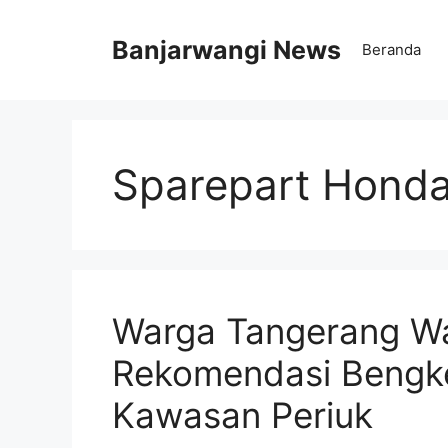
Langsung
ke
Banjarwangi News
Beranda
isi
Sparepart Honda
Warga Tangerang Waj
Rekomendasi Bengke
Kawasan Periuk