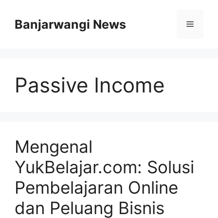
Langsung
ke
Banjarwangi News
Menu
isi
Passive Income
Mengenal
YukBelajar.com: Solusi
Pembelajaran Online
dan Peluang Bisnis