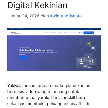
Digital Kekinian
Januari 14, 2026
oleh
Irwin Andriyanto
YukBelajar.com adalah marketplace kursus
berbasis video yang dirancang untuk
membantu masyarakat belajar skill baru
sekaligus membuka peluang bisnis affiliate