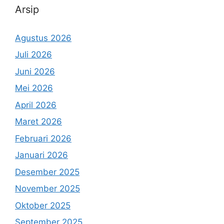
Arsip
Agustus 2026
Juli 2026
Juni 2026
Mei 2026
April 2026
Maret 2026
Februari 2026
Januari 2026
Desember 2025
November 2025
Oktober 2025
September 2025