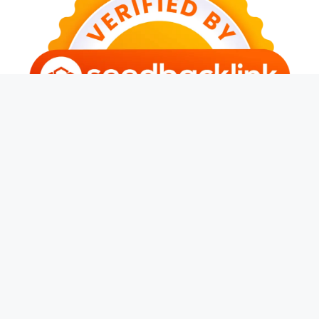
© 2026 Banjarwangi News
• Dibangun dengan
GeneratePress