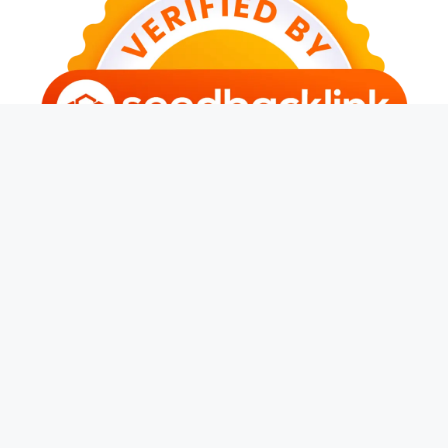
© 2026 Banjarwangi News
• Dibangun dengan
GeneratePress