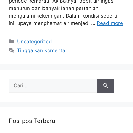
periode kemarau. Akibatnya, debit air irigasi
menurun dan banyak lahan pertanian
mengalami kekeringan. Dalam kondisi seperti
ini, upaya menghemat air menjadi …
Read more
Kategori
Uncategorized
Tinggalkan komentar
Cari
untuk:
Pos-pos Terbaru