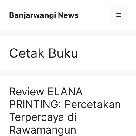
Langsung
ke
Banjarwangi News
Menu
isi
Cetak Buku
Review ELANA
PRINTING: Percetakan
Terpercaya di
Rawamangun