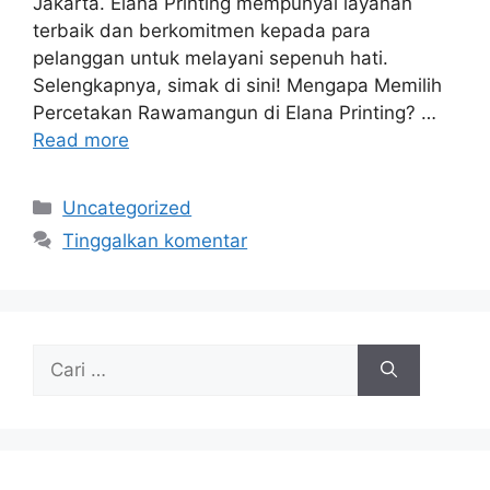
Jakarta. Elana Printing mempunyai layanan
terbaik dan berkomitmen kepada para
pelanggan untuk melayani sepenuh hati.
Selengkapnya, simak di sini! Mengapa Memilih
Percetakan Rawamangun di Elana Printing? …
Read more
Kategori
Uncategorized
Tinggalkan komentar
Cari
untuk: