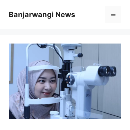
Langsung
ke
Banjarwangi News
Menu
isi