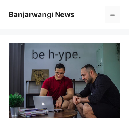
Langsung
ke
Banjarwangi News
Menu
isi