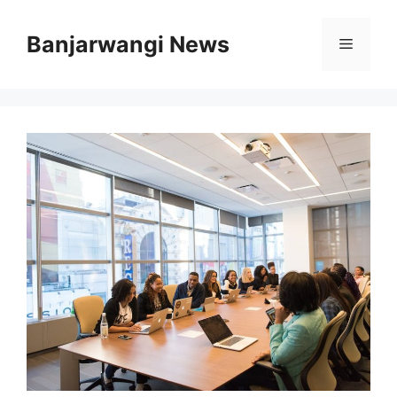
Langsung
ke
Banjarwangi News
Menu
isi