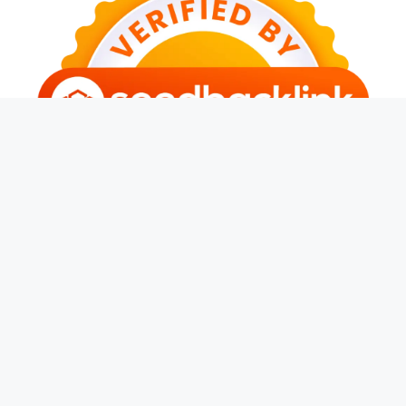
© 2026 Banjarwangi News
• Dibangun dengan
GeneratePress