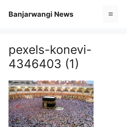
Langsung
ke
Banjarwangi News
Menu
isi
pexels-konevi-
4346403 (1)