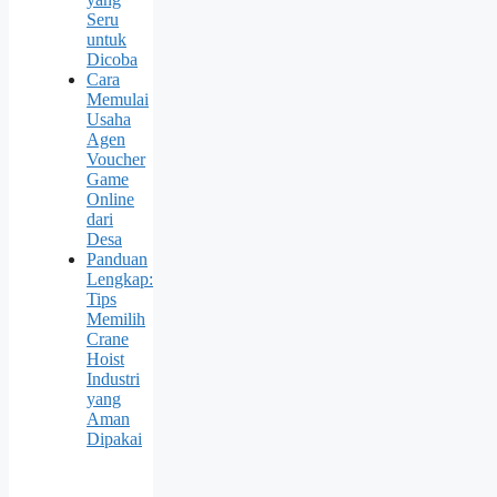
Seru
untuk
Dicoba
Cara
Memulai
Usaha
Agen
Voucher
Game
Online
dari
Desa
Panduan
Lengkap:
Tips
Memilih
Crane
Hoist
Industri
yang
Aman
Dipakai