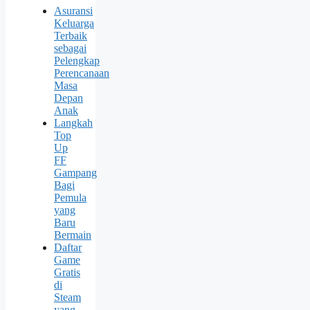
Asuransi
Keluarga
Terbaik
sebagai
Pelengkap
Perencanaan
Masa
Depan
Anak
Langkah
Top
Up
FF
Gampang
Bagi
Pemula
yang
Baru
Bermain
Daftar
Game
Gratis
di
Steam
yang