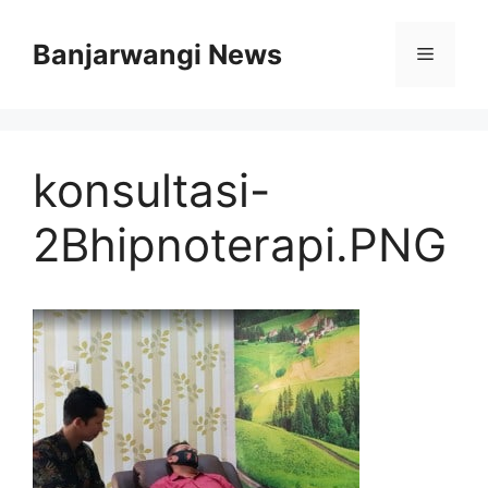
Langsung
ke
Banjarwangi News
Menu
isi
konsultasi-
2Bhipnoterapi.PNG