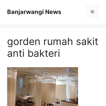
Langsung
ke
Banjarwangi News
Menu
isi
gorden rumah sakit
anti bakteri