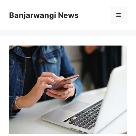
Langsung
ke
Banjarwangi News
Menu
isi