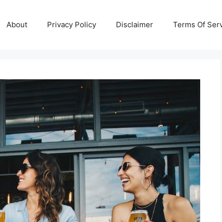
About
Privacy Policy
Disclaimer
Terms Of Ser