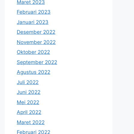
Maret 2023
Februari 2023
Januari 2023
Desember 2022
November 2022
Oktober 2022
September 2022
Agustus 2022
Juli 2022
Juni 2022
Mei 2022
April 2022
Maret 2022
Februari 2022