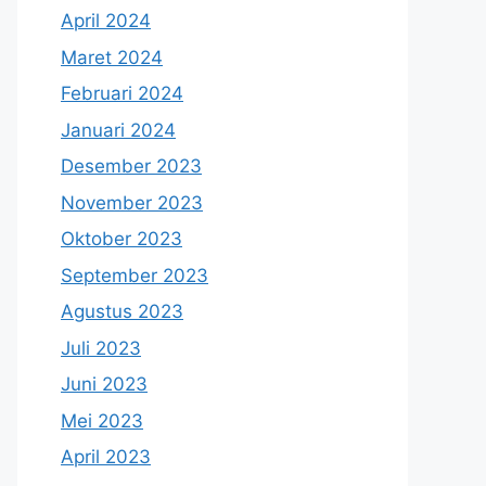
April 2024
Maret 2024
Februari 2024
Januari 2024
Desember 2023
November 2023
Oktober 2023
September 2023
Agustus 2023
Juli 2023
Juni 2023
Mei 2023
April 2023