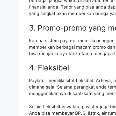
berbagai jangka waktu cicilan atau teno
finansial anda. Tenor yang bisa anda dap
yang singkat akan memberikan bunga yang
3. Promo-promo yang m
Karena sistem paylater memiliki penggu
memberikan berbagai macam promo dan d
bisa menjadi daya tarik utama mengapa 
4. Fleksibel
Paylater memiliki sifat fleksibel. Artinya
dimana saja. Selama perangkat anda terh
menggunakannya di saat-saat yang men
Selain fleksibiltas waktu, paylater juga
Anda bisa membayar BPJS, listrik, air ru