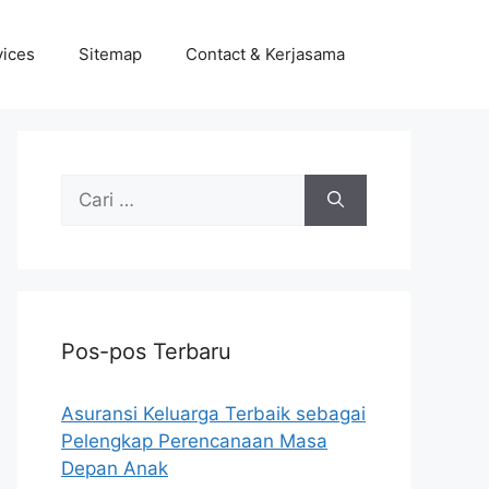
vices
Sitemap
Contact & Kerjasama
Cari
untuk:
Pos-pos Terbaru
Asuransi Keluarga Terbaik sebagai
Pelengkap Perencanaan Masa
Depan Anak