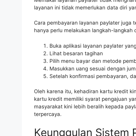
layanan ini tidak memerlukan data diri ya
Cara pembayaran layanan paylater juga t
hanya perlu melakukan langkah-langkah 
Buka aplikasi layanan paylater ya
Lihat besaran tagihan
Pilih menu bayar dan metode pem
Masukkan uang sesuai dengan juml
Setelah konfirmasi pembayaran, da
Oleh karena itu, kehadiran kartu kredit ki
kartu kredit memiliki syarat pengajuan y
masyarakat kini lebih beralih kepada pa
terpercaya.
Keunggulan Sistem P